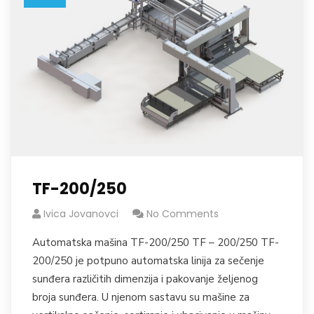
TF-200/250
Ivica Jovanovci
No Comments
Automatska mašina TF-200/250 TF – 200/250 TF-
200/250 je potpuno automatska linija za sečenje
sunđera različitih dimenzija i pakovanje željenog
broja sunđera. U njenom sastavu su mašine za