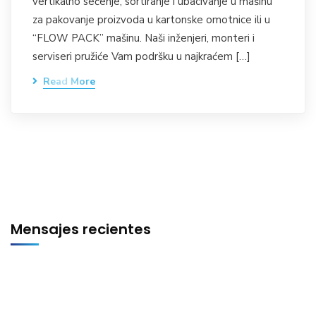
vertikalno sečenje, sortiranje i ubacivanje u mašinu
za pakovanje proizvoda u kartonske omotnice ili u
“FLOW PACK” mašinu. Naši inženjeri, monteri i
serviseri pružiće Vam podršku u najkraćem […]
Read More
Mensajes recientes